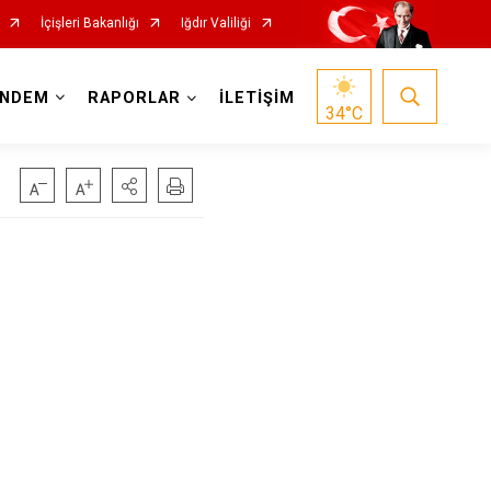
İçişleri Bakanlığı
Iğdır Valiliği
NDEM
RAPORLAR
İLETİŞİM
34
°C