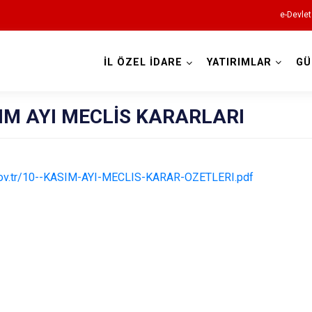
e-Devlet
İL ÖZEL İDARE
YATIRIMLAR
GÜ
SIM AYI MECLİS KARARLARI
.gov.tr/10--KASIM-AYI-MECLIS-KARAR-OZETLERI.pdf