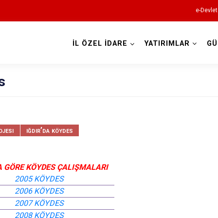
e-Devlet
İL ÖZEL İDARE
YATIRIMLAR
GÜ
s
ojesi
ığdır’da köydes
A GÖRE KÖYDES ÇALIŞMALARI
2005 KÖYDES
2006 KÖYDES
2007 KÖYDES
2008 KÖYDES